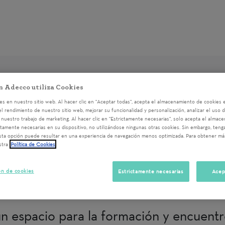
n Adecco utiliza Cookies
s en nuestro sitio web. Al hacer clic en "Aceptar todas", acepta el almacenamiento de cookies e
el rendimiento de nuestro sitio web, mejorar su funcionalidad y personalización, analizar el uso 
nuestro trabajo de marketing. Al hacer clic en "Estrictamente necesarias", solo acepta el almac
a la acción de voluntariado
regístrate
o
accede
al sistem
ctamente necesarias en su dispositivo, no utilizándose ningunas otras cookies. Sin embargo, ten
sta opción puede resultar en una experiencia de navegación menos optimizada. Para obtener má
stra
Política de Cookies
LENTOS_TALLER SOBRE ED
ón de cookies
Estrictamente necesarias
Acep
Pamplona/Iruña
12/03/2024 11:00
n espacio para la formación y encuentr