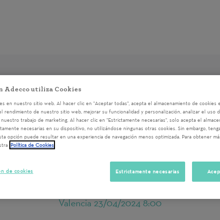
n Adecco utiliza Cookies
s en nuestro sitio web. Al hacer clic en "Aceptar todas", acepta el almacenamiento de cookies e
el rendimiento de nuestro sitio web, mejorar su funcionalidad y personalización, analizar el uso 
a la acción de voluntariado
regístrate
o
accede
al sistem
nuestro trabajo de marketing. Al hacer clic en "Estrictamente necesarias", solo acepta el almac
ctamente necesarias en su dispositivo, no utilizándose ningunas otras cookies. Sin embargo, ten
sta opción puede resultar en una experiencia de navegación menos optimizada. Para obtener má
stra
Política de Cookies
APTITUDES, ACTITUDES, 
PODERAMIENTO (IRPF 20
ón de cookies
Estrictamente necesarias
Acep
Valencia
23/04/2024 8:00