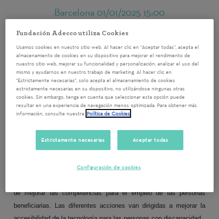
Barcelona
01/01/2025 15:00
Participarás en un proyecto
Fundación Adecco utiliza Cookies
diseñado para mejorar las
Usamos cookies en nuestro sitio web. Al hacer clic en "Aceptar todas", acepta el
almacenamiento de cookies en su dispositivo para mejorar el rendimiento de
competencias digitales de las
nuestro sitio web, mejorar su funcionalidad y personalización, analizar el uso del
mismo y ayudarnos en nuestro trabajo de marketing. Al hacer clic en
personas con discapacidad que
"Estrictamente necesarias", solo acepta el almacenamiento de cookies
estrictamente necesarias en su dispositivo, no utilizándose ningunas otras
atendemos.
cookies. Sin embargo, tenga en cuenta que seleccionar esta opción puede
resultar en una experiencia de navegación menos optimizada. Para obtener más
información, consulte nuestra
Política de Cookies
Estrictamente necesarias
Aceptar todas
La Escuela Digital es un programa de empleo que da la oportunidad
Configuración de cookies
a las personas voluntarias de participar en las actividades
establecidas en el plan formativo a lo largo del año con el objetivo
de mejorar las competencias para el empleo de las personas
beneficiarias. Las diferentes acciones van dirigidas a mejorar la
accesibilidad de la tecnología para las personas con discapacidad.