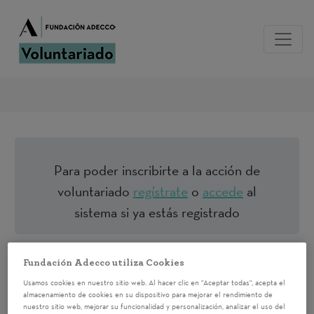
Para poder inscribirte a la acción de
voluntariado
regístrate
o
accede
al
sistema si ya estás registrado
CANTERA DE
Fundación Adecco utiliza Cookies
TALENTOS
Usamos cookies en nuestro sitio web. Al hacer clic en "Aceptar todas", acepta el
almacenamiento de cookies en su dispositivo para mejorar el rendimiento de
nuestro sitio web, mejorar su funcionalidad y personalización, analizar el uso del