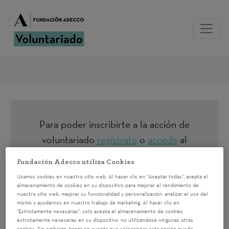
Para poder inscribirte a la acción de
voluntariado
regístrate
o
accede
al
sistema si ya estás registrado
Fundación Adecco utiliza Cookies
Usamos cookies en nuestro sitio web. Al hacer clic en "Aceptar todas", acepta el
almacenamiento de cookies en su dispositivo para mejorar el rendimiento de
Proyecto de formación
nuestro sitio web, mejorar su funcionalidad y personalización, analizar el uso del
mismo y ayudarnos en nuestro trabajo de marketing. Al hacer clic en
en Escuelas de
"Estrictamente necesarias", solo acepta el almacenamiento de cookies
estrictamente necesarias en su dispositivo, no utilizándose ningunas otras
cookies. Sin embargo, tenga en cuenta que seleccionar esta opción puede