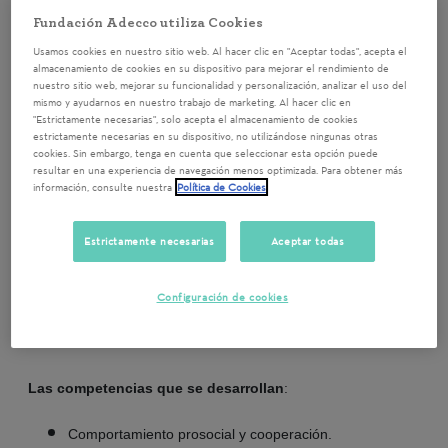
Cantera de Talentos
Fundación Adecco utiliza Cookies
Usamos cookies en nuestro sitio web. Al hacer clic en "Aceptar todas", acepta el
Barcelona
19/06/2025 15:00
almacenamiento de cookies en su dispositivo para mejorar el rendimiento de
nuestro sitio web, mejorar su funcionalidad y personalización, analizar el uso del
A través de un taller colaborativo
mismo y ayudarnos en nuestro trabajo de marketing. Al hacer clic en
"Estrictamente necesarias", solo acepta el almacenamiento de cookies
de vidrio fusión, personas
estrictamente necesarias en su dispositivo, no utilizándose ningunas otras
cookies. Sin embargo, tenga en cuenta que seleccionar esta opción puede
voluntarias de empresas
resultar en una experiencia de navegación menos optimizada. Para obtener más
información, consulte nuestra
Política de Cookies
compartirán espacio y creación
con jóvenes del programa Cantera
Estrictamente necesarias
Aceptar todas
de Talentos.
Configuración de cookies
Las competencias que se desarrollan
:
Comportamiento prosocial y cooperación.