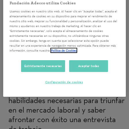
Grupal Entrevistas
Fundación Adecco utiliza Cookies
Selección RRHH ASV.
Usamos cookies en nuestro sitio web. Al hacer clic en "Aceptar todas", acepta el
almacenamiento de cookies en su dispositivo para mejorar el rendimiento de
IRPF 6.
nuestro sitio web, mejorar su funcionalidad y personalización, analizar el uso del
mismo y ayudarnos en nuestro trabajo de marketing. Al hacer clic en
"Estrictamente necesarias", solo acepta el almacenamiento de cookies
estrictamente necesarias en su dispositivo, no utilizándose ningunas otras
Alicante/Alacant
13/05/2025 9:00
cookies. Sin embargo, tenga en cuenta que seleccionar esta opción puede
resultar en una experiencia de navegación menos optimizada. Para obtener más
¡Apúntate a esta nueva actividad
información, consulte nuestra
Política de Cookies
de voluntariado! Gracias a tu
Estrictamente necesarias
Aceptar todas
participación contribuirás a que
personas en situación de
Configuración de cookies
vulnerabilidad fomenten las
habilidades necesarias para triunfar
en el mercado laboral y saber
afrontar con éxito una entrevista
de trabajo.