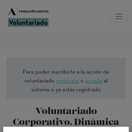
Para poder inscribirte a la acción de
voluntariado
regístrate
o
accede
al
sistema si ya estás registrado
Voluntariado
Corporativo. Dinámica