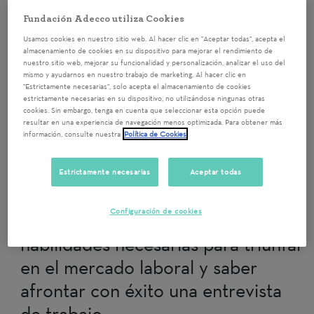
Grupal Entrevistas
Fundación Adecco utiliza Cookies
Selección RRHH ASV.
Usamos cookies en nuestro sitio web. Al hacer clic en "Aceptar todas", acepta el
IRPF 7.
almacenamiento de cookies en su dispositivo para mejorar el rendimiento de
nuestro sitio web, mejorar su funcionalidad y personalización, analizar el uso del
mismo y ayudarnos en nuestro trabajo de marketing. Al hacer clic en
"Estrictamente necesarias", solo acepta el almacenamiento de cookies
13/05/2025 9:00
estrictamente necesarias en su dispositivo, no utilizándose ningunas otras
cookies. Sin embargo, tenga en cuenta que seleccionar esta opción puede
¡Apúntate a esta nueva actividad
resultar en una experiencia de navegación menos optimizada. Para obtener más
información, consulte nuestra
Política de Cookies
de voluntariado! Gracias a tu
participación contribuirás a que
Estrictamente necesarias
Aceptar todas
personas en situación de
Configuración de cookies
vulnerabilidad fomenten las
habilidades necesarias para triunfar
en el mercado laboral y saber
afrontar con éxito una entrevista
de trabajo.