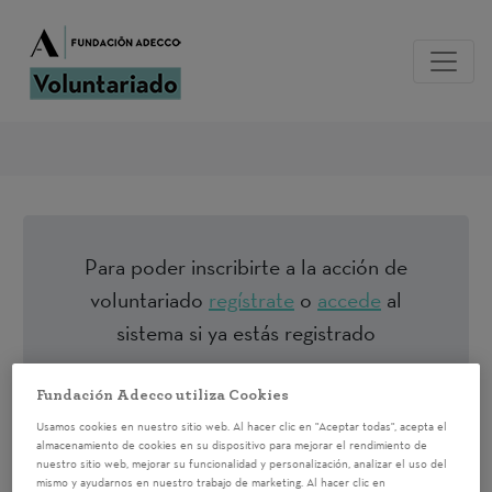
Para poder inscribirte a la acción de
voluntariado
regístrate
o
accede
al
sistema si ya estás registrado
Fundación Adecco utiliza Cookies
Speed networking.
Usamos cookies en nuestro sitio web. Al hacer clic en "Aceptar todas", acepta el
Escuela de
almacenamiento de cookies en su dispositivo para mejorar el rendimiento de
nuestro sitio web, mejorar su funcionalidad y personalización, analizar el uso del
mismo y ayudarnos en nuestro trabajo de marketing. Al hacer clic en