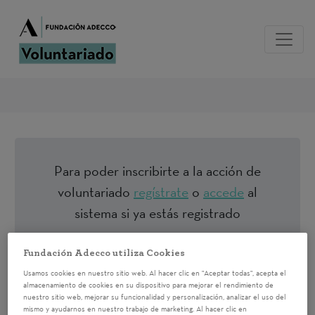
Para poder inscribirte a la acción de
voluntariado
regístrate
o
accede
al
sistema si ya estás registrado
Fundación Adecco utiliza Cookies
Voluntariado
Usamos cookies en nuestro sitio web. Al hacer clic en "Aceptar todas", acepta el
Corporativo CICLO
almacenamiento de cookies en su dispositivo para mejorar el rendimiento de
nuestro sitio web, mejorar su funcionalidad y personalización, analizar el uso del
mismo y ayudarnos en nuestro trabajo de marketing. Al hacer clic en