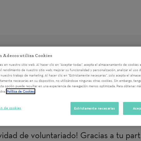
n Adecco utiliza Cookies
s en nuestro sitio web. Al hacer clic en "Aceptar todas", acepta el almacenamiento de cookies e
el rendimiento de nuestro sitio web, mejorar su funcionalidad y personalización, analizar el uso 
a la acción de voluntariado
regístrate
o
accede
al sistem
nuestro trabajo de marketing. Al hacer clic en "Estrictamente necesarias", solo acepta el almac
ctamente necesarias en su dispositivo, no utilizándose ningunas otras cookies. Sin embargo, ten
sta opción puede resultar en una experiencia de navegación menos optimizada. Para obtener má
stra
Política de Cookies
do corporativo " Labor Day" 
ón de cookies
Estrictamente necesarias
Acep
Alicante/Alacant
11/12/2025 10:00
vidad de voluntariado! Gracias a tu par