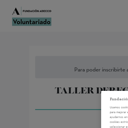
Para poder inscribirte 
TALLER DEREC
Fundació
Usamos cookie
para mejorar 
ayudarnos en 
cookies estri
seleccionar e