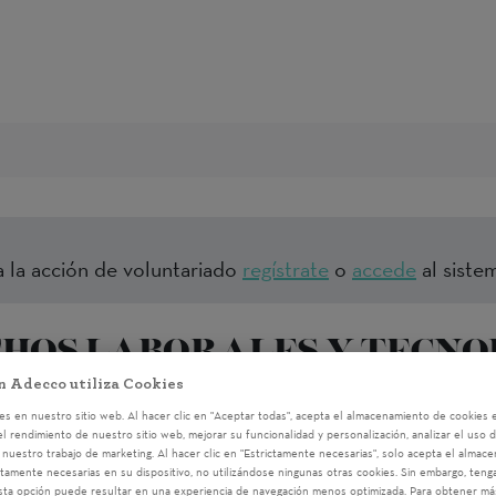
a la acción de voluntariado
regístrate
o
accede
al sistem
HOS LABORALES Y TECNO
EMPLEO
n Adecco utiliza Cookies
s en nuestro sitio web. Al hacer clic en "Aceptar todas", acepta el almacenamiento de cookies e
el rendimiento de nuestro sitio web, mejorar su funcionalidad y personalización, analizar el uso 
Valencia
26/05/2026 11:00
nuestro trabajo de marketing. Al hacer clic en "Estrictamente necesarias", solo acepta el almac
ctamente necesarias en su dispositivo, no utilizándose ningunas otras cookies. Sin embargo, ten
sta opción puede resultar en una experiencia de navegación menos optimizada. Para obtener má