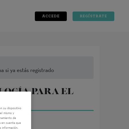
ACCEDE
REGÍSTRATE
a si ya estás registrado
LOGÍA PARA EL
n su dispositivo
del mismo y
enamiento de
ga en cuenta que
s información,