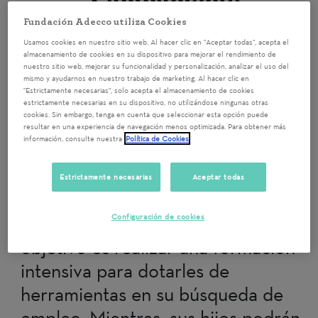
" Campamento
Laboral" para Mujeres
Fundación Adecco utiliza Cookies
Usamos cookies en nuestro sitio web. Al hacer clic en "Aceptar todas", acepta el
en Riesgo de Exclusión
almacenamiento de cookies en su dispositivo para mejorar el rendimiento de
nuestro sitio web, mejorar su funcionalidad y personalización, analizar el uso del
mismo y ayudarnos en nuestro trabajo de marketing. Al hacer clic en
"Estrictamente necesarias", solo acepta el almacenamiento de cookies
Alicante/Alacant
31/07/2026 9:00
estrictamente necesarias en su dispositivo, no utilizándose ningunas otras
cookies. Sin embargo, tenga en cuenta que seleccionar esta opción puede
Campamento para el empleo es un
resultar en una experiencia de navegación menos optimizada. Para obtener más
información, consulte nuestra
Política de Cookies
proyecto de integración
sociolaboral destinado a mujeres
Estrictamente necesarias
Aceptar todas
con un baja-media empleabilidad,
Configuración de cookies
en riesgo de exclusión social. El
objetivo es realizar una formación
intensiva para dotarles de
herramientas en su búsqueda de
empleo. Mientras, sus hijos podrán