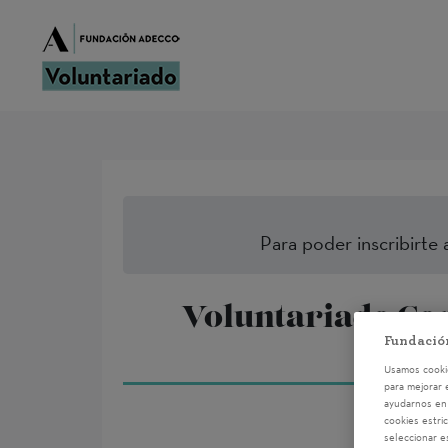
Para poder inscribirte 
Voluntariado Cor
Fundació
Usamos cookie
para mejorar 
ayudarnos en 
cookies estri
seleccionar e