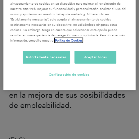
almacenamiento de cookies en su dispositivo para mejorar el rendimiento de
nuestro sitio web, mejorar su funcionalidad y personalización, analizar el uso del
(ENG) We need volunteers to help
mismo y ayudarnos en nuestro trabajo de marketing. Al hacer clic en
"Estrictamente necesarias", solo acepta el almacenamiento de cookies
Fundación Adecco's candidates to
estrictamente necesarias en su dispositivo, no utilizándose ningunas otras
cookies. Sin embargo, tenga en cuenta que seleccionar esta opción puede
improve their English, to enhance
resultar en una experiencia de navegación menos optimizada. Para obtener más
their employability. (ESP) La
información, consulte nuestra
Política de Cookies
Fundación Adecco necesita
Estrictamente necesarias
Aceptar todas
voluntarios para ayudar a nuestros
candidatos y candidatas a aprender
Configuración de cookies
inglés, con el objetivo de contribuir
en la mejora de sus posibilidades
de empleabilidad.