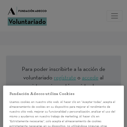
Para poder inscribirte a la acción de
voluntariado
regístrate
o
accede
al
sistema si ya estás registrado
Fundación Adecco utiliza Cookies
Usamos cookies en nuestro sitio web. Al hacer clic en "Aceptar todas", acepta el
3D 2021 MAD . Taller:
almacenamiento de cookies en su dispositivo para mejorar el rendimiento de
nuestro sitio web, mejorar su funcionalidad y personalización, analizar el uso del
Redes sociales seguras
mismo y ayudarnos en nuestro trabajo de marketing. Al hacer clic en
"Estrictamente necesarias", solo acepta el almacenamiento de cookies
estrictamente necesarias en su dispositivo, no utilizándose ningunas otras