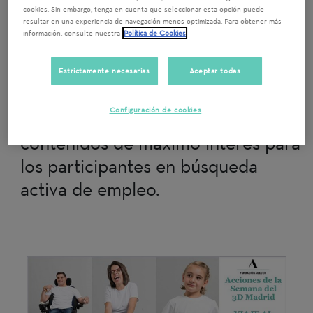
cookies. Sin embargo, tenga en cuenta que seleccionar esta opción puede
Madrid
30/11/2021 16:00
resultar en una experiencia de navegación menos optimizada. Para obtener más
información, consulte nuestra
Política de Cookies
Los talleres de la Fundación
Adecco son sesiones formativas
Estrictamente necesarias
Aceptar todas
impartidas en aulas virtuales en las
Configuración de cookies
que los voluntarios imparten
contenidos de máximo interés para
los participantes en búsqueda
activa de empleo.