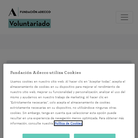
Fundación Adecco utiliza Cookies
Para poder inscribirte a la acción de
Usamos cookies en nuestro sitio web. Al hacer clic en "Aceptar todas", acepta el
voluntariado
regístrate
o
accede
al
almacenamiento de cookies en su dispositivo para mejorar el rendimiento de
sistema si ya estás registrado
nuestro sitio web, mejorar su funcionalidad y personalización, analizar el uso del
mismo y ayudarnos en nuestro trabajo de marketing. Al hacer clic en
"Estrictamente necesarias", solo acepta el almacenamiento de cookies
estrictamente necesarias en su dispositivo, no utilizándose ningunas otras
8M. 2022 TF. Taller de
cookies. Sin embargo, tenga en cuenta que seleccionar esta opción puede
resultar en una experiencia de navegación menos optimizada. Para obtener más
información, consulte nuestra
Política de Cookies
VideoCV