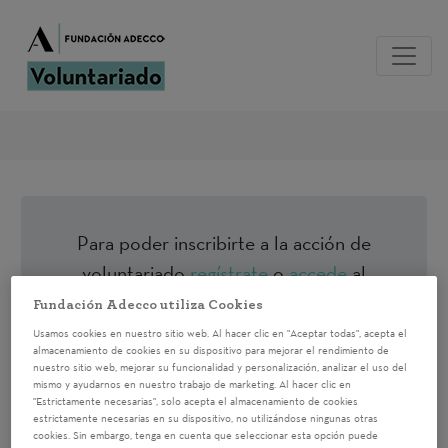
Para poder inscribirte a la acción de
voluntariado
regístrate
o
accede
al
sistema si ya estás registrado
Fundación Adecco utiliza Cookies
Usamos cookies en nuestro sitio web. Al hacer clic en "Aceptar todas", acepta el
almacenamiento de cookies en su dispositivo para mejorar el rendimiento de
Taller de búsqueda de
nuestro sitio web, mejorar su funcionalidad y personalización, analizar el uso del
mismo y ayudarnos en nuestro trabajo de marketing. Al hacer clic en
"Estrictamente necesarias", solo acepta el almacenamiento de cookies
empleo: TIPS
estrictamente necesarias en su dispositivo, no utilizándose ningunas otras
cookies. Sin embargo, tenga en cuenta que seleccionar esta opción puede