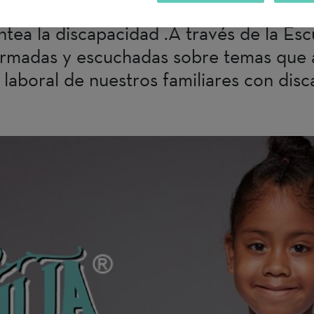
der, buscar alternativas y encontrar pos
tea la discapacidad .A través de la Escu
formadas y escuchadas sobre temas que a
 laboral de nuestros familiares con dis