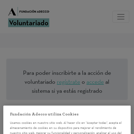
Para poder inscribirte a la acción de
voluntariado
regístrate
o
accede
al
sistema si ya estás registrado
TALLER DE
Fundación Adecco utiliza Cookies
ORIENTACIÓN
Usamos cookies en nuestro sitio web. Al hacer clic en "Aceptar todas", acepta el
almacenamiento de cookies en su dispositivo para mejorar el rendimiento de
nuestro sitio web, mejorar su funcionalidad y personalización, analizar el uso del