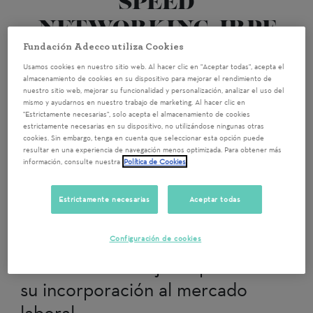
SPEED
NETWORKING. IRPF
6 .ALICANTE 2023.
Fundación Adecco utiliza Cookies
Usamos cookies en nuestro sitio web. Al hacer clic en "Aceptar todas", acepta el
almacenamiento de cookies en su dispositivo para mejorar el rendimiento de
nuestro sitio web, mejorar su funcionalidad y personalización, analizar el uso del
Alicante/Alacant
18/10/2023 9:00
mismo y ayudarnos en nuestro trabajo de marketing. Al hacer clic en
"Estrictamente necesarias", solo acepta el almacenamiento de cookies
¡Apúntate a esta nueva actividad
estrictamente necesarias en su dispositivo, no utilizándose ningunas otras
cookies. Sin embargo, tenga en cuenta que seleccionar esta opción puede
de voluntariado! Gracias a tu
resultar en una experiencia de navegación menos optimizada. Para obtener más
información, consulte nuestra
Política de Cookies
participación contribuirás a que
nos acerquemos cada día más a la
Estrictamente necesarias
Aceptar todas
consecución de la igualdad en la
mujer, al empoderamiento y la
Configuración de cookies
formación de mujeres para facilitar
su incorporación al mercado
laboral.