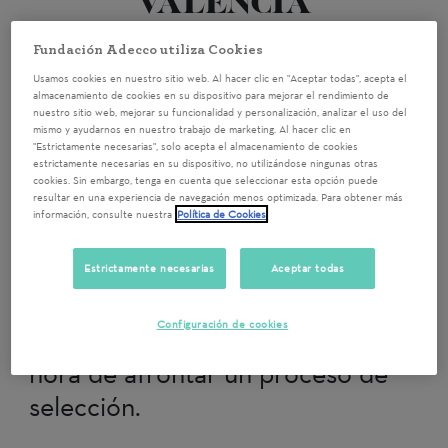
VALENCIA
Fundación Adecco utiliza Cookies
Valencia
19/10/2023 9:00
Usamos cookies en nuestro sitio web. Al hacer clic en "Aceptar todas", acepta el
almacenamiento de cookies en su dispositivo para mejorar el rendimiento de
Voluntariado Corporativo para
nuestro sitio web, mejorar su funcionalidad y personalización, analizar el uso del
mismo y ayudarnos en nuestro trabajo de marketing. Al hacer clic en
entrenar a personas con diversidad
"Estrictamente necesarias", solo acepta el almacenamiento de cookies
estrictamente necesarias en su dispositivo, no utilizándose ningunas otras
funcional en la entrevista de
cookies. Sin embargo, tenga en cuenta que seleccionar esta opción puede
resultar en una experiencia de navegación menos optimizada. Para obtener más
trabajo, a través de un “Speed
información, consulte nuestra
Política de Cookies
Networking” consistente en
pequeños role playing con
Estrictamente necesarias
Aceptar todas
candidatos/as donde podrán ver
Configuración de cookies
sus fortalezas y debilidades a la
hora de afrontar un proceso de
selección.