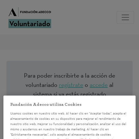
Para poder inscribirte a la acción de
voluntariado
regístrate
o
accede
al
sistema si ya estás registrado
Fundación Adecco utiliza Cookies
Usamos cookies en nuestro sitio web. Al hacer clic en "Aceptar todas", acepta el
TALLER
almacenamiento de cookies en su dispositivo para mejorar el rendimiento de
nuestro sitio web, mejorar su funcionalidad y personalización, analizar el uso del
“Mentorización en
mismo y ayudarnos en nuestro trabajo de marketing. Al hacer clic en
"Estrictamente necesarias", solo acepta el almacenamiento de cookies