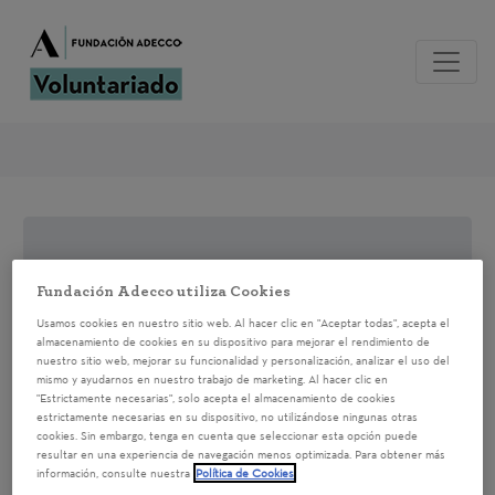
Para poder inscribirte a la acción de
Fundación Adecco utiliza Cookies
voluntariado
regístrate
o
accede
al
Usamos cookies en nuestro sitio web. Al hacer clic en "Aceptar todas", acepta el
sistema si ya estás registrado
almacenamiento de cookies en su dispositivo para mejorar el rendimiento de
nuestro sitio web, mejorar su funcionalidad y personalización, analizar el uso del
mismo y ayudarnos en nuestro trabajo de marketing. Al hacer clic en
"Estrictamente necesarias", solo acepta el almacenamiento de cookies
Voluntariado Visita al
estrictamente necesarias en su dispositivo, no utilizándose ningunas otras
cookies. Sin embargo, tenga en cuenta que seleccionar esta opción puede
Metro de Málaga
resultar en una experiencia de navegación menos optimizada. Para obtener más
información, consulte nuestra
Política de Cookies