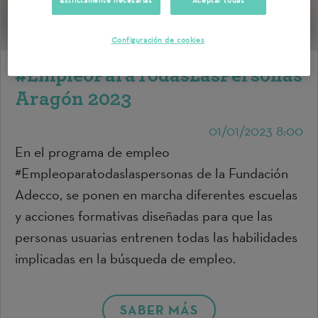
Estrictamente necesarias
Aceptar todas
Configuración de cookies
#EmpleoParaTodasLasPersonas
Aragón 2023
01/01/2023 8:00
En el programa de empleo
#Empleoparatodaslaspersonas de la Fundación
Adecco, se ponen en marcha diferentes escuelas
y acciones formativas diseñadas para que las
personas usuarias entrenen todas las habilidades
implicadas en la búsqueda de empleo.
SABER MÁS