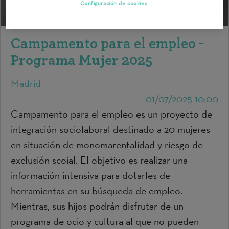
Configuración de cookies
Campamento para el empleo -
Programa Mujer 2025
Madrid
01/07/2025 10:00
Campamento para el empleo es un proyecto de
integración sociolaboral destinado a 20 mujeres
en situación de monomarentalidad y riesgo de
exclusión scoial. El objetivo es realizar una
información intensiva para dotarles de
herramientas en su búsqueda de empleo.
Mientras, sus hijos podrán disfrutar de un
programa de ocio y cultura al que no pueden