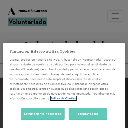
Voluntariados del
Fundación Adecco utiliza Cookies
01/07/2025
Usamos cookies en nuestro sitio web. Al hacer clic en "Aceptar todas", acepta el
almacenamiento de cookies en su dispositivo para mejorar el rendimiento de
nuestro sitio web, mejorar su funcionalidad y personalización, analizar el uso del
mismo y ayudarnos en nuestro trabajo de marketing. Al hacer clic en
"Estrictamente necesarias", solo acepta el almacenamiento de cookies
estrictamente necesarias en su dispositivo, no utilizándose ningunas otras
cookies. Sin embargo, tenga en cuenta que seleccionar esta opción puede
resultar en una experiencia de navegación menos optimizada. Para obtener más
información, consulte nuestra
Política de Cookies
Estrictamente necesarias
Aceptar todas