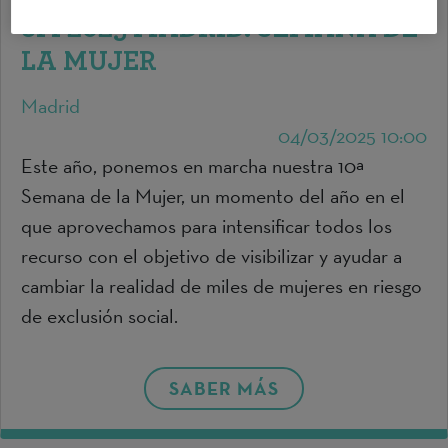
8M 2025 MADRID. SEMANA DE
LA MUJER
Madrid
04/03/2025 10:00
Este año, ponemos en marcha nuestra 10ª
Semana de la Mujer, un momento del año en el
que aprovechamos para intensificar todos los
recurso con el objetivo de visibilizar y ayudar a
cambiar la realidad de miles de mujeres en riesgo
de exclusión social.
SABER MÁS