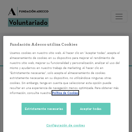
Voluntariados del
Fundación Adecco utiliza Cookies
Usamos cookies en nuestro sitio web. Al hacer clic en "Aceptar todas", acepta el
05/12/2023
almacenamiento de cookies en su dispositivo para mejorar el rendimiento de
nuestro sitio web, mejorar su funcionalidad y personalización, analizar el uso del
mismo y ayudarnos en nuestro trabajo de marketing. Al hacer clic en
"Estrictamente necesarias", solo acepta el almacenamiento de cookies
estrictamente necesarias en su dispositivo, no utilizándose ningunas otras
cookies. Sin embargo, tenga en cuenta que seleccionar esta opción puede
resultar en una experiencia de navegación menos optimizada. Para obtener más
TALLER DE COMUNICACIÓN
información, consulte nuestra
Política de Cookies
EFICAZ PARA EL PROGRAMA
IRPF 10 AUTONOMÍA EN EL
Estrictamente necesarias
Aceptar todas
EMPLEO PARA PERSONAS CON
Configuración de cookies
DISC