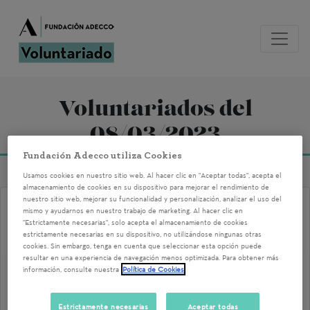
Voluntariados del
08/03/2023
Fundación Adecco utiliza Cookies
Usamos cookies en nuestro sitio web. Al hacer clic en "Aceptar todas", acepta el
almacenamiento de cookies en su dispositivo para mejorar el rendimiento de
nuestro sitio web, mejorar su funcionalidad y personalización, analizar el uso del
8M 2023 BCN. LA MUJER EN
mismo y ayudarnos en nuestro trabajo de marketing. Al hacer clic en
"Estrictamente necesarias", solo acepta el almacenamiento de cookies
LOS SECTORES
estrictamente necesarias en su dispositivo, no utilizándose ningunas otras
cookies. Sin embargo, tenga en cuenta que seleccionar esta opción puede
MASCULINIZADOS
resultar en una experiencia de navegación menos optimizada. Para obtener más
información, consulte nuestra
Política de Cookies
Barcelona
08/03/2023 10:00
Estrictamente necesarias
Aceptar todas