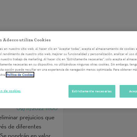
n Adecco utiliza Cookies
Voluntariados del 09/11/202
s en nuestro sitio web. Al hacer clic en "Aceptar todas", acepta el almacenamiento de cookies e
el rendimiento de nuestro sitio web, mejorar su funcionalidad y personalización, analizar el uso 
nuestro trabajo de marketing. Al hacer clic en "Estrictamente necesarias", solo acepta el almac
ctamente necesarias en su dispositivo, no utilizándose ningunas otras cookies. Sin embargo, ten
sta opción puede resultar en una experiencia de navegación menos optimizada. Para obtener má
stra
Política de Cookies
IZACIÓN CON
ón de cookies
Estrictamente necesarias
Acep
 VILA
09/11/2022 11:00
 eliminar prejuicios que
vés de diferentes
. Se pondrán en valor