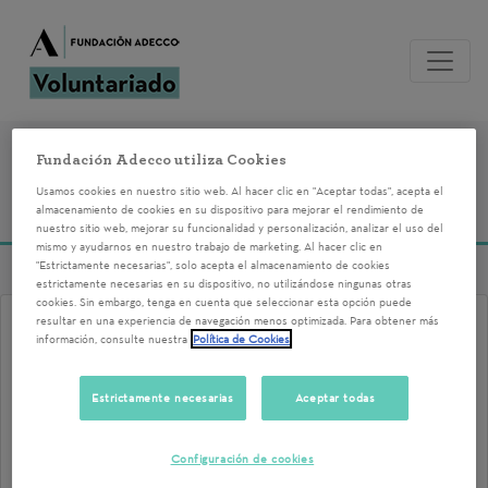
Voluntariados del
Fundación Adecco utiliza Cookies
Usamos cookies en nuestro sitio web. Al hacer clic en "Aceptar todas", acepta el
12/05/2025
almacenamiento de cookies en su dispositivo para mejorar el rendimiento de
nuestro sitio web, mejorar su funcionalidad y personalización, analizar el uso del
mismo y ayudarnos en nuestro trabajo de marketing. Al hacer clic en
"Estrictamente necesarias", solo acepta el almacenamiento de cookies
estrictamente necesarias en su dispositivo, no utilizándose ningunas otras
cookies. Sin embargo, tenga en cuenta que seleccionar esta opción puede
resultar en una experiencia de navegación menos optimizada. Para obtener más
Voluntariado Corporativo
información, consulte nuestra
Política de Cookies
TALLER DE COMUNICACIÓN
Estrictamente necesarias
Aceptar todas
CON PERSONAS CON
DISCAPACIDAD. IRPF 10. 2025
Configuración de cookies