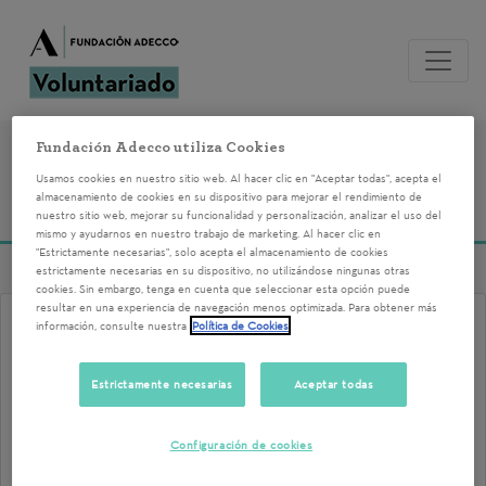
Fundación Adecco utiliza Cookies
Voluntariados del
Usamos cookies en nuestro sitio web. Al hacer clic en "Aceptar todas", acepta el
almacenamiento de cookies en su dispositivo para mejorar el rendimiento de
12/11/2025
nuestro sitio web, mejorar su funcionalidad y personalización, analizar el uso del
mismo y ayudarnos en nuestro trabajo de marketing. Al hacer clic en
"Estrictamente necesarias", solo acepta el almacenamiento de cookies
estrictamente necesarias en su dispositivo, no utilizándose ningunas otras
cookies. Sin embargo, tenga en cuenta que seleccionar esta opción puede
resultar en una experiencia de navegación menos optimizada. Para obtener más
Voluntario Málaga 2025
información, consulte nuestra
Política de Cookies
12/11/2025 15:00
Estrictamente necesarias
Aceptar todas
Empleo universal, Cantera de Talentos, etc son
programas formados por personas con
Configuración de cookies
discapacidad en el que se trabajan competencias