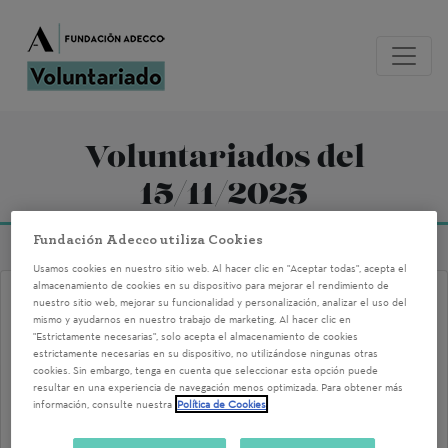
Voluntariados del
15/11/2025
Fundación Adecco utiliza Cookies
Usamos cookies en nuestro sitio web. Al hacer clic en "Aceptar todas", acepta el
almacenamiento de cookies en su dispositivo para mejorar el rendimiento de
Voluntariado corporativo de
nuestro sitio web, mejorar su funcionalidad y personalización, analizar el uso del
mismo y ayudarnos en nuestro trabajo de marketing. Al hacer clic en
bienestar para el empleo con
"Estrictamente necesarias", solo acepta el almacenamiento de cookies
estrictamente necesarias en su dispositivo, no utilizándose ningunas otras
mujeres en riesgo de exclusión.
cookies. Sin embargo, tenga en cuenta que seleccionar esta opción puede
resultar en una experiencia de navegación menos optimizada. Para obtener más
Wayalia
información, consulte nuestra
Política de Cookies