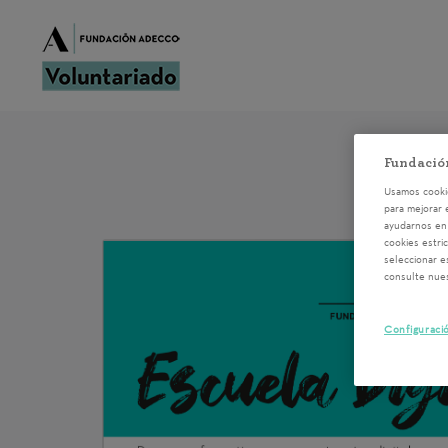
Fundació
Usamos cookie
para mejorar 
ayudarnos en 
cookies estri
seleccionar e
consulte nue
Configuraci