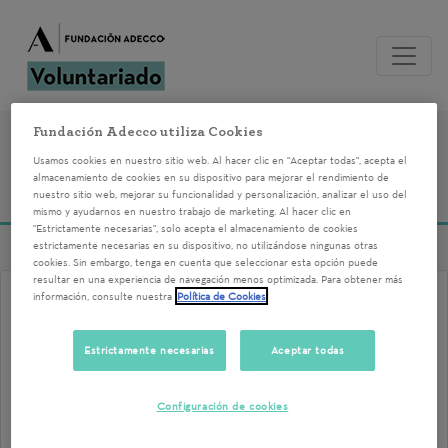
Fundación Adecco utiliza Cookies
Voluntariados del
Usamos cookies en nuestro sitio web. Al hacer clic en "Aceptar todas", acepta el
almacenamiento de cookies en su dispositivo para mejorar el rendimiento de
21/11/2024
nuestro sitio web, mejorar su funcionalidad y personalización, analizar el uso del
mismo y ayudarnos en nuestro trabajo de marketing. Al hacer clic en
"Estrictamente necesarias", solo acepta el almacenamiento de cookies
estrictamente necesarias en su dispositivo, no utilizándose ningunas otras
cookies. Sin embargo, tenga en cuenta que seleccionar esta opción puede
resultar en una experiencia de navegación menos optimizada. Para obtener más
información, consulte nuestra
Política de Cookies
CONTRATO LABORAL Y
SEGURIDAD SOCIAL
Estrictamente necesarias
Aceptar todas
Pamplona/Iruña
Configuración de cookies
21/11/2024 10:00
¡Apúntate a esta actividad de voluntariado!