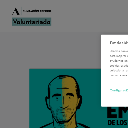
Fundació
Usamos cookie
para mejorar 
ayudarnos en 
cookies estri
seleccionar e
consulte nue
Configuraci