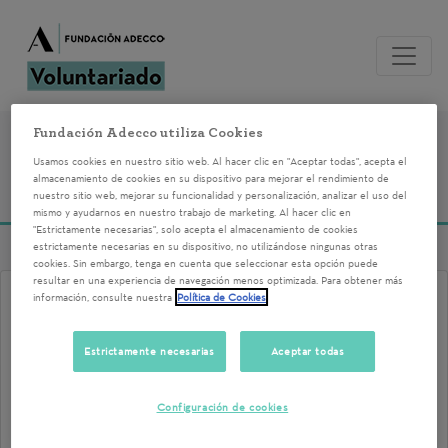
Fundación Adecco utiliza Cookies
Voluntariados del
Usamos cookies en nuestro sitio web. Al hacer clic en "Aceptar todas", acepta el
almacenamiento de cookies en su dispositivo para mejorar el rendimiento de
23/11/2022
nuestro sitio web, mejorar su funcionalidad y personalización, analizar el uso del
mismo y ayudarnos en nuestro trabajo de marketing. Al hacer clic en
"Estrictamente necesarias", solo acepta el almacenamiento de cookies
estrictamente necesarias en su dispositivo, no utilizándose ningunas otras
cookies. Sin embargo, tenga en cuenta que seleccionar esta opción puede
resultar en una experiencia de navegación menos optimizada. Para obtener más
información, consulte nuestra
Política de Cookies
ESCUELA PLAN FAMILIA:
MODELO DE INTEGRACIÓN
Estrictamente necesarias
Aceptar todas
SENSORIAL Y PROPUESTA DE
REGALOS DE NAVIDAD PARA
Configuración de cookies
PERSONA