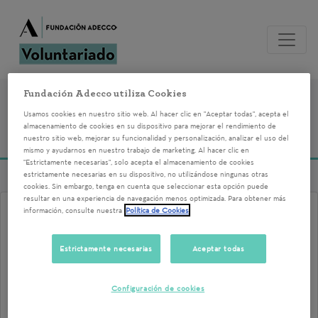
Fundación Adecco utiliza Cookies
Voluntariados del
Usamos cookies en nuestro sitio web. Al hacer clic en "Aceptar todas", acepta el
almacenamiento de cookies en su dispositivo para mejorar el rendimiento de
25/09/2023
nuestro sitio web, mejorar su funcionalidad y personalización, analizar el uso del
mismo y ayudarnos en nuestro trabajo de marketing. Al hacer clic en
"Estrictamente necesarias", solo acepta el almacenamiento de cookies
estrictamente necesarias en su dispositivo, no utilizándose ningunas otras
cookies. Sin embargo, tenga en cuenta que seleccionar esta opción puede
resultar en una experiencia de navegación menos optimizada. Para obtener más
información, consulte nuestra
Política de Cookies
¿Qué se busca en las
entrevistas de trabajo?
Estrictamente necesarias
Aceptar todas
25/09/2023 12:00
Configuración de cookies
¿Te gustaría saber que es lo que busca en los
procesos de selección? Si es así tenemos la