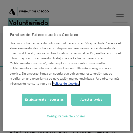
Fundación Adecco utiliza Cookies
Voluntariados del
Usamos cookies en nuestro sitio web. Al hacer clic en "Aceptar todas", acepta el
almacenamiento de cookies en su dispositivo para mejorar el rendimiento de
nuestro sitio web, mejorar su funcionalidad y personalización, analizar el uso del
26/05/2022
mismo y ayudarnos en nuestro trabajo de marketing. Al hacer clic en
"Estrictamente necesarias", solo acepta el almacenamiento de cookies
estrictamente necesarias en su dispositivo, no utilizándose ningunas otras
cookies. Sin embargo, tenga en cuenta que seleccionar esta opción puede
resultar en una experiencia de navegación menos optimizada. Para obtener más
información, consulte nuestra
Política de Cookies
La formación: un nuevo mundo
hacia el empleo
Estrictamente necesarias
Aceptar todas
26/05/2022 11:00
Configuración de cookies
Acercar a las personas beneficiarias a la realidad
de la formación y su relación con el mercado