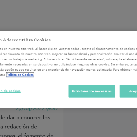
n Adecco utiliza Cookies
Voluntariados del 29/04/202
s en nuestro sitio web. Al hacer clic en "Aceptar todas", acepta el almacenamiento de cookies e
el rendimiento de nuestro sitio web, mejorar su funcionalidad y personalización, analizar el uso 
nuestro trabajo de marketing. Al hacer clic en "Estrictamente necesarias", solo acepta el almac
ctamente necesarias en su dispositivo, no utilizándose ningunas otras cookies. Sin embargo, ten
sta opción puede resultar en una experiencia de navegación menos optimizada. Para obtener má
stra
Política de Cookies
CIÓN:
ón de cookies
Estrictamente necesarias
Acep
IÓN EFICAZ
29/04/2022 9:00
 de dar a conocer los
la redacción de
ersonas, el fomento de