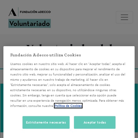
Voluntariados del
Fundación Adecco utiliza Cookies
29/05/2026
Usamos cookies en nuestro sitio web. Al hacer clic en "Aceptar todas", acepta el
almacenamiento de cookies en su dispositivo para mejorar el rendimiento de
nuestro sitio web, mejorar su funcionalidad y personalización, analizar el uso del
mismo y ayudarnos en nuestro trabajo de marketing. Al hacer clic en
"Estrictamente necesarias", solo acepta el almacenamiento de cookies
estrictamente necesarias en su dispositivo, no utilizándose ningunas otras
cookies. Sin embargo, tenga en cuenta que seleccionar esta opción puede
resultar en una experiencia de navegación menos optimizada. Para obtener más
información, consulte nuestra
Política de Cookies
Estrictamente necesarias
Aceptar todas