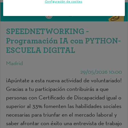
Configuración de cookies
SPEEDNETWORKING -
Programación IA con PYTHON-
ESCUELA DIGITAL
Madrid
29/05/2026 10:00
¡Apúntate a esta nueva actividad de voluntariado!
Gracias a tu participación contribuirás a que
personas con Certificado de Discapacidad igual o
superior al 33% fomenten las habilidades sociales
necesarias para triunfar en el mercado laboral y
saber afrontar con éxito una entrevista de trabajo