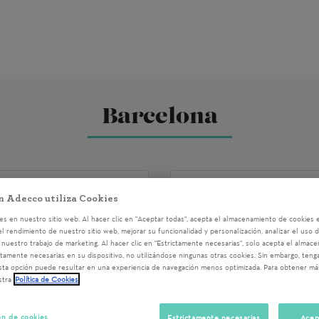
Barcelona
26 - 10010
ENGLISH CORN
n Adecco utiliza Cookies
10010
s en nuestro sitio web. Al hacer clic en "Aceptar todas", acepta el almacenamiento de cookies e
13/02/2026 11:30
el rendimiento de nuestro sitio web, mejorar su funcionalidad y personalización, analizar el uso 
nuestro trabajo de marketing. Al hacer clic en "Estrictamente necesarias", solo acepta el almac
turo más sostenible?
Barcelona
ctamente necesarias en su dispositivo, no utilizándose ningunas otras cookies. Sin embargo, ten
e podrás acompañar a
sta opción puede resultar en una experiencia de navegación menos optimizada. Para obtener má
Do you want to practic
stra
Política de Cookies
ctividades prácticas en
people with disabilities
mpo, impulsa
English Corner, an onl
ón de cookies
Estrictamente necesarias
Acep