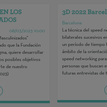
 EN LOS
3D 2022 Barce
ZADOS
Barcelona
La técnica del speed n
08/03/2023 10:00
bilaterales sucesivos e
asculinizados”
un período de tiempo l
ado que la Fundación
ámbito de la orientación
ma, quiere desarrollar
speed networking para t
os posibles objetivos
personas que buscan e
rte de nuestro
futuras entrevistas de 
2023)