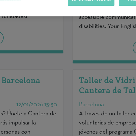
n con el entorno. ¡Tu
conversations, share pr
rtunidades!
accessible communicati
disabilities. Your Engl
Barcelona
Taller de Vidr
Cantera de Ta
12/01/2026 15:30
Barcelona
das? Únete a Cantera de
A través de un taller c
ás impulsar la
voluntarias de empresa
personas con
jóvenes del programa 