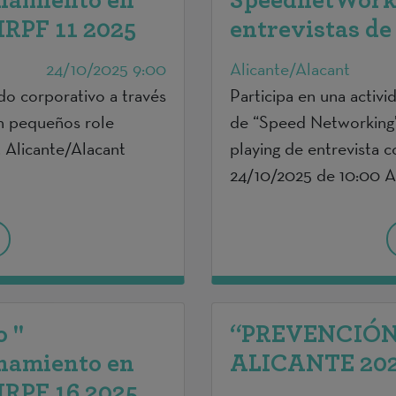
namiento en
SpeednetWorki
 IRPF 11 2025
entrevistas d
24/10/2025 9:00
Alicante/Alacant
ado corporativo a través
Participa en una activi
n pequeños role
de “Speed Networking”
. Alicante/Alacant
playing de entrevista 
24/10/2025 de 10:00 A
 "
“PREVENCIÓN
namiento en
ALICANTE 2025
 IRPF 16 2025