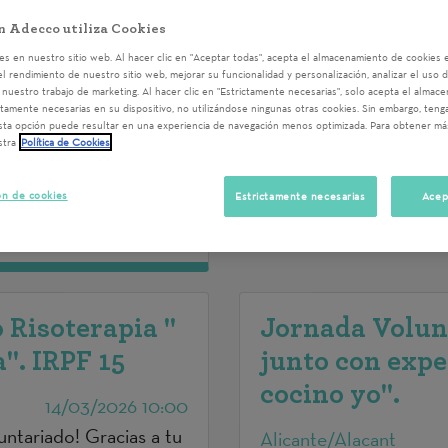
cial. El objetivo es
mejoren competencias y
n Adecco utiliza Cookies
otarles de herramientas
autonomía y su inclusió
s en nuestro sitio web. Al hacer clic en "Aceptar todas", acepta el almacenamiento de cookies e
el rendimiento de nuestro sitio web, mejorar su funcionalidad y personalización, analizar el uso 
s hijos podrán
nuestro trabajo de marketing. Al hacer clic en "Estrictamente necesarias", solo acepta el almac
ctamente necesarias en su dispositivo, no utilizándose ningunas otras cookies. Sin embargo, ten
tura al que no pueden
sta opción puede resultar en una experiencia de navegación menos optimizada. Para obtener má
ursos.
stra
Política de Cookies
ón de cookies
Estrictamente necesarias
Acep
 Risoterapia "
Jornada Volun
". IRPF 15
junto con expe
cocino yo".
14/03/2026 10:00
untariado! Gracias a tu
Alicante/Alacant