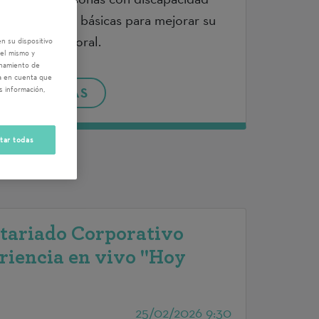
 habilidades básicas para mejorar su
n social y laboral.
n su dispositivo
del mismo y
enamiento de
ga en cuenta que
s información,
SABER MÁS
tar todas
tariado Corporativo
riencia en vivo "Hoy
25/02/2026 9:30