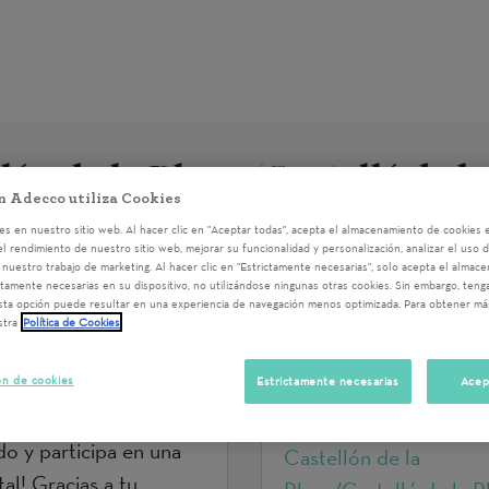
lón de la Plana/Castelló de l
n Adecco utiliza Cookies
s en nuestro sitio web. Al hacer clic en "Aceptar todas", acepta el almacenamiento de cookies e
el rendimiento de nuestro sitio web, mejorar su funcionalidad y personalización, analizar el uso 
nuestro trabajo de marketing. Al hacer clic en "Estrictamente necesarias", solo acepta el almac
ctamente necesarias en su dispositivo, no utilizándose ningunas otras cookies. Sin embargo, ten
OS. (IRPF 2)
TALLER INT
sta opción puede resultar en una experiencia de navegación menos optimizada. Para obtener má
stra
Política de Cookies
LABORAL Y V
PERSONAS CO
17/05/2024 9:00
ón de cookies
Estrictamente necesarias
Acep
10.
do y participa en una
Castellón de la
al! Gracias a tu