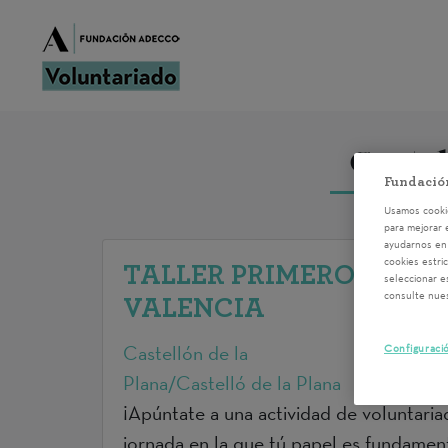
Castel
Fundació
Usamos cookie
para mejorar 
ayudarnos en 
cookies estri
TALLER PRIMEROS AUXILI
seleccionar e
consulte nue
VALENCIA
Castellón de la
Configuraci
Plana/Castelló de la Plana
¡Apúntate a una actividad de voluntaria
jornada en la que tú papel es fundament