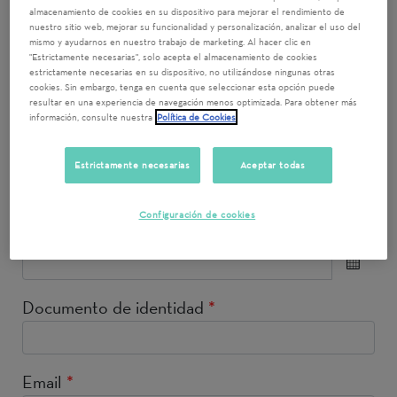
Nombre
*
almacenamiento de cookies en su dispositivo para mejorar el rendimiento de
nuestro sitio web, mejorar su funcionalidad y personalización, analizar el uso del
mismo y ayudarnos en nuestro trabajo de marketing. Al hacer clic en
"Estrictamente necesarias", solo acepta el almacenamiento de cookies
estrictamente necesarias en su dispositivo, no utilizándose ningunas otras
Apellido 1
*
cookies. Sin embargo, tenga en cuenta que seleccionar esta opción puede
resultar en una experiencia de navegación menos optimizada. Para obtener más
información, consulte nuestra
Política de Cookies
Apellido 2
Estrictamente necesarias
Aceptar todas
Configuración de cookies
Fecha de nacimiento
*
Documento de identidad
*
Email
*