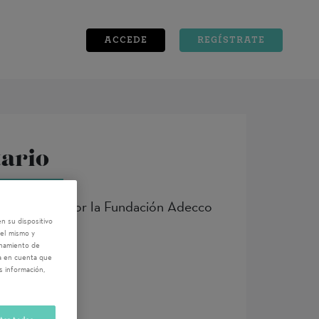
ACCEDE
REGÍSTRATE
tario
oporcionadas por la Fundación Adecco
n su dispositivo
del mismo y
enamiento de
ga en cuenta que
s información,