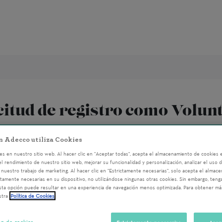
citud de registro como Volun
n Adecco utiliza Cookies
ormación para poder tener acceso a las actividades pr
s en nuestro sitio web. Al hacer clic en "Aceptar todas", acepta el almacenamiento de cookies e
el rendimiento de nuestro sitio web, mejorar su funcionalidad y personalización, analizar el uso 
nuestro trabajo de marketing. Al hacer clic en "Estrictamente necesarias", solo acepta el almac
ctamente necesarias en su dispositivo, no utilizándose ningunas otras cookies. Sin embargo, ten
sta opción puede resultar en una experiencia de navegación menos optimizada. Para obtener má
stra
Política de Cookies
ón de cookies