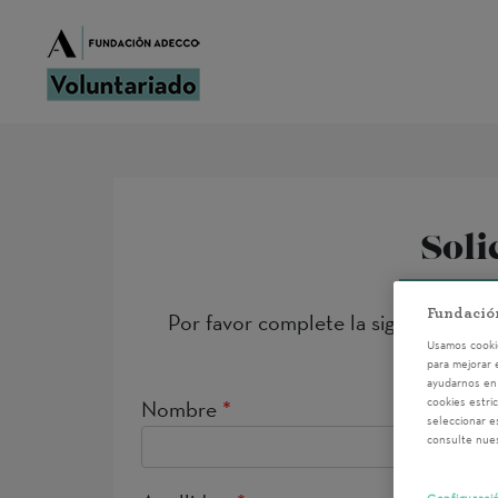
Soli
Fundació
Por favor complete la siguiente inf
Usamos cookie
para mejorar 
ayudarnos en 
cookies estri
Nombre
*
seleccionar e
consulte nue
Configuraci