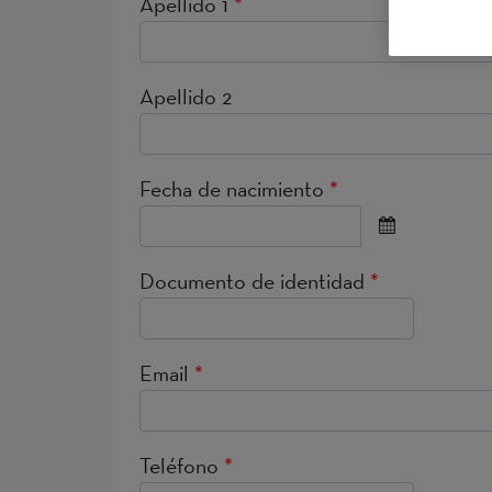
Apellido 1
*
Apellido 2
Fecha de nacimiento
*
Documento de identidad
*
Email
*
Teléfono
*