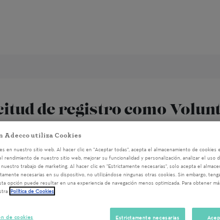
citud de registro como Volun
n Adecco utiliza Cookies
ormación para poder tener acceso a las actividades pr
s en nuestro sitio web. Al hacer clic en "Aceptar todas", acepta el almacenamiento de cookies e
el rendimiento de nuestro sitio web, mejorar su funcionalidad y personalización, analizar el uso 
nuestro trabajo de marketing. Al hacer clic en "Estrictamente necesarias", solo acepta el almac
ctamente necesarias en su dispositivo, no utilizándose ningunas otras cookies. Sin embargo, ten
sta opción puede resultar en una experiencia de navegación menos optimizada. Para obtener má
stra
Política de Cookies
ón de cookies
Estrictamente necesarias
Acep