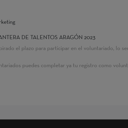
keting
do CANTERA DE TALENTOS ARAGÓN 2023
irado el plazo para participar en el voluntariado, lo se
untariados puedes completar ya tu registro como volunt