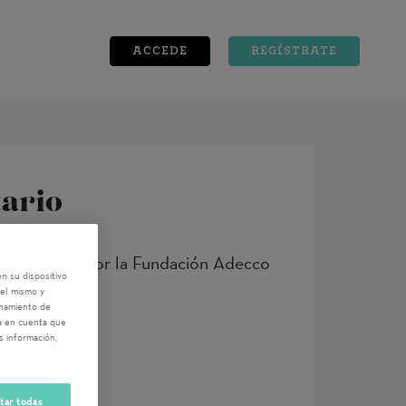
ACCEDE
REGÍSTRATE
tario
oporcionadas por la Fundación Adecco
n su dispositivo
del mismo y
enamiento de
ga en cuenta que
s información,
tar todas