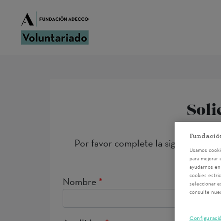
Soli
Fundació
Por favor complete la siguiente inf
Usamos cookie
para mejorar 
ayudarnos en 
cookies estri
Nombre
*
seleccionar e
consulte nue
Configuraci